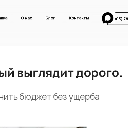
авка
О нас
Блог
Контакты
8(903) 7
ый выглядит дорого.
анить бюджет без ущерба