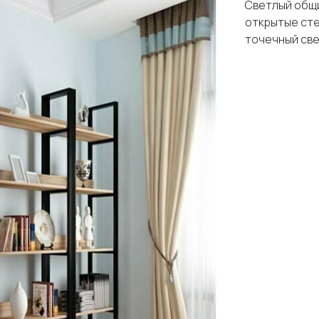
Светлый общ
открытые ст
точечный св