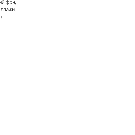
ий фон,
еллажи,
ет