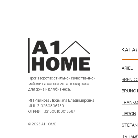
КАТА
ARIEL
Производство стильной качественной
BREND
мебели на основе металлокаркаса
для дома и для бизнеса.
BRUNO 
ИП Иванова Людмила Владимировна
FRANKO
ИНН 310260806750
ОГРНИП 321508100013567
LIBRON
© 2025 A1 HOME
STEFAN
TV Тум