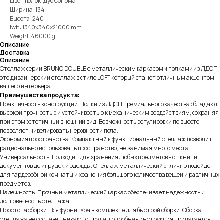
Цвет полок: Дуб Сонома
Ширина: 134
Высота: 240
lwh: 1340x340x21000 mm
Weight: 46000 g
Описание
Доставка
Описание
Стеллаж серии BRUNO DOUBLE с металлическим каркасом и полками из ЛДСП-
это дизайнерский стеллаж в стиле LOFT который станет отличным акцентом
вашего интерьера.
Преимущества продукта:
Практичность конструкции. Полки из ЛДСП премиального качества обладают
высокой прочностью и устойчивостью к механическим воздействиям, сохраняя
при этом эстетичный внешний вид. Возможность регулировки по высоте
позволяет нивелировать неровности пола.
Экономия пространства. Компактный и функциональный стеллаж позволит
рационально использовать пространство, не занимая много места.
Универсальность. Подходит для хранения любых предметов - от книг и
документов до игрушек и одежды. Стеллаж металлический отлично подойдет
для гардеробной комнаты и хранения большого количества вещей и различных
предметов.
Надежность. Прочный металлический каркас обеспечивает надежность и
долговечность стеллажа.
Простота сборки. Вся фурнитура в комплекте для быстрой сборки. Сборка
стеллажа не составит никакого труда, подробная инструкция прилагается,