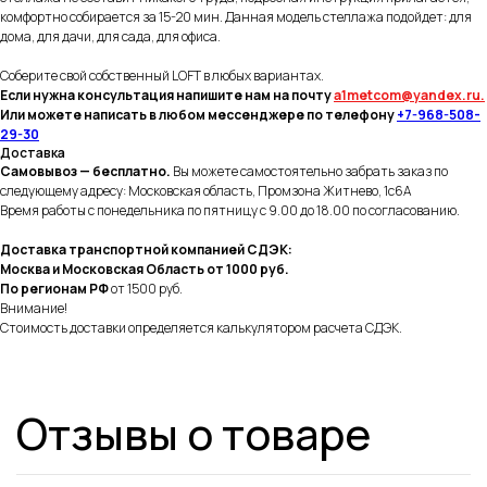
комфортно собирается за 15-20 мин. Данная модель стеллажа подойдет: для
дома, для дачи, для сада, для офиса.
Соберите свой собственный LOFT в любых вариантах.
Если нужна консультация напишите нам на почту
a1metcom@yandex.ru.
Или можете написать в
любом
мессенджере по телефону
+7-968-508-
29-30
Доставка
Самовывоз — бесплатно.
Вы можете самостоятельно забрать заказ по
следующему адресу: Московская область, Промзона Житнево, 1с6А
Время работы с понедельника по пятницу с 9.00 до 18.00 по согласованию.
Доставка транспортной компанией СДЭК:
Москва и Московская Область от 1000 руб.
По регионам РФ
от 1500 руб.
Внимание!
Стоимость доставки определяется калькулятором расчета СДЭК.
Отзывы о товаре