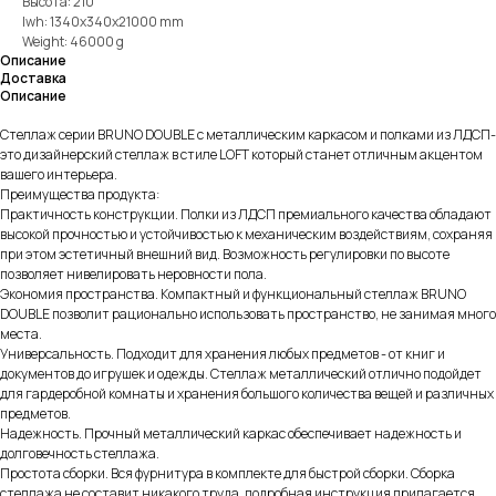
Высота: 210
lwh: 1340x340x21000 mm
Weight: 46000 g
Описание
Доставка
Описание
Стеллаж серии BRUNO DOUBLE с металлическим каркасом и полками из ЛДСП-
это дизайнерский стеллаж в стиле LOFT который станет отличным акцентом
вашего интерьера.
Преимущества продукта:
Практичность конструкции. Полки из ЛДСП премиального качества обладают
высокой прочностью и устойчивостью к механическим воздействиям, сохраняя
при этом эстетичный внешний вид. Возможность регулировки по высоте
позволяет нивелировать неровности пола.
Экономия пространства. Компактный и функциональный стеллаж BRUNO
DOUBLE позволит рационально использовать пространство, не занимая много
места.
Универсальность. Подходит для хранения любых предметов - от книг и
документов до игрушек и одежды. Стеллаж металлический отлично подойдет
для гардеробной комнаты и хранения большого количества вещей и различных
предметов.
Надежность. Прочный металлический каркас обеспечивает надежность и
долговечность стеллажа.
Простота сборки. Вся фурнитура в комплекте для быстрой сборки. Сборка
стеллажа не составит никакого труда, подробная инструкция прилагается,