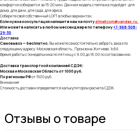
комфортно собирается за 15-20 мин. Данная модель стеллажа подойдет: для
дома, для дачи, для сада, для офиса.
Соберите свой собственный LOFT в любых вариантах.
Если нужна консультация напишите нам на почту
a1metcom@yandex.ru.
Или можете написать в
любом
мессенджере по телефону
+7-968-508-
29-30
Доставка
Самовывоз — бесплатно.
Вы можете самостоятельно забрать заказ по
следующему адресу: Московская область,, Промзона Житнево, 1с6А
Время работы с понедельника по пятницу с 9.00 до 18.00 по согласованию.
Доставка транспортной компанией СДЭК:
Москва и Московская Область от 1000 руб.
По регионам РФ
от 1500 руб.
Внимание!
Стоимость доставки определяется калькулятором расчета СДЭК.
Отзывы о товаре