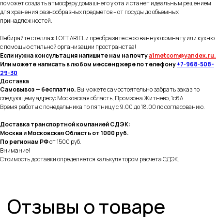
поможет создать атмосферу домашнего уюта и станет идеальным решением
для хранения разнообразных предметов – от посуды до объемных
принадлежностей.
Выбирайте стеллаж LOFT ARIEL и преобразите свою ванную комнату или кухню
с помощью стильной организации пространства!
Если нужна консультация напишите нам на почту
a1metcom@yandex.ru.
Или можете написать в
любом
мессенджере по телефону
+7-968-508-
29-30
Доставка
Самовывоз — бесплатно.
Вы можете самостоятельно забрать заказ по
следующему адресу: Московская область, Промзона Житнево, 1с6А
Время работы с понедельника по пятницу с 9.00 до 18.00 по согласованию.
Доставка транспортной компанией СДЭК:
Москва и Московская Область от 1000 руб.
По регионам РФ
от 1500 руб.
Внимание!
Стоимость доставки определяется калькулятором расчета СДЭК.
Отзывы о товаре