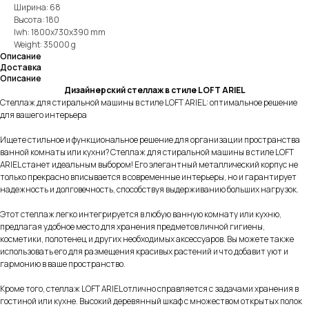
Ширина: 68
Высота: 180
lwh: 1800x730x390 mm
Weight: 35000 g
Описание
Доставка
Описание
Дизайнерский стеллаж в стиле LOFT ARIEL
Стеллаж для стиральной машины в стиле LOFT ARIEL: оптимальное решение
для вашего интерьера
Ищете стильное и функциональное решение для организации пространства
ванной комнаты или кухни? Стеллаж для стиральной машины в стиле LOFT
ARIEL станет идеальным выбором! Его элегантный металлический корпус не
только прекрасно вписывается в современные интерьеры, но и гарантирует
надежность и долговечность, способствуя выдерживанию больших нагрузок.
Этот стеллаж легко интегрируется в любую ванную комнату или кухню,
предлагая удобное место для хранения предметов личной гигиены,
косметики, полотенец и других необходимых аксессуаров. Вы можете также
использовать его для размещения красивых растений и что добавит уют и
гармонию в ваше пространство.
Кроме того, стеллаж LOFT ARIEL отлично справляется с задачами хранения в
гостиной или кухне. Высокий деревянный шкаф с множеством открытых полок