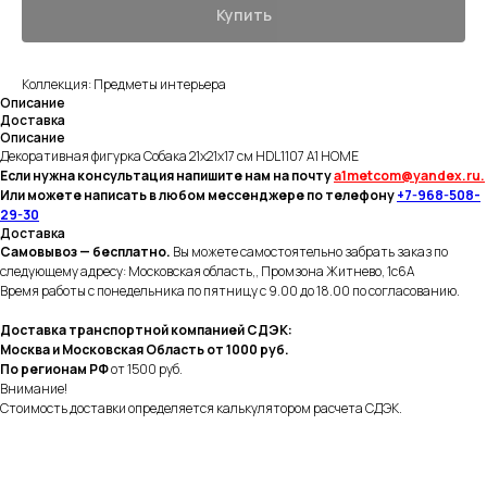
Купить
Коллекция: Предметы интерьера
Описание
Доставка
Описание
Декоративная фигурка Собака 21x21x17 см HDL1107 A1 HOME
Если нужна консультация напишите нам на почту
a1metcom@yandex.ru.
Или можете написать в
любом
мессенджере по телефону
+7-968-508-
29-30
Доставка
Самовывоз — бесплатно.
Вы можете самостоятельно забрать заказ по
следующему адресу: Московская область,, Промзона Житнево, 1с6А
Время работы с понедельника по пятницу с 9.00 до 18.00 по согласованию.
Доставка транспортной компанией СДЭК:
Москва и Московская Область от 1000 руб.
По регионам РФ
от 1500 руб.
Внимание!
Стоимость доставки определяется калькулятором расчета СДЭК.