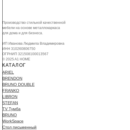
Производство стильной качественной
мебели на основе металлокаркаса
для дома и для бизнеса.
ИП Иванова Людмила Владимировна
ИНН 310260806750
ОГРНИП 321508100013567
© 2025 A1 HOME
КАТАЛОГ
ARIEL
BRENDON
BRUNO DOUBLE
FRANKO
LIBRON
STEFAN
TV Тумба
BRUNO
WorkSpace
Стол письменный