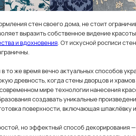
ормления стен своего дома, не стоит огранич
оляет выразить собственное видение красоты
ества и вдохновения
. От искусной росписи сте
граничны.
 в то же время вечно актуальных способов укр
окую древность, когда стены дворцов и храмо
 современном мире технологии нанесения крас
разования создавать уникальные произведения
готовка поверхности, включающая шпаклёвку и
остой, но эффектный способ декорирования —