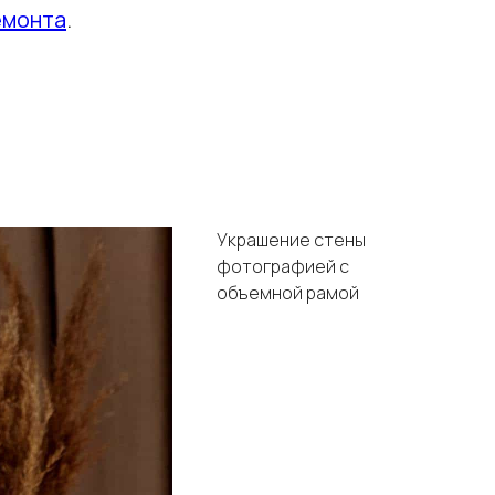
емонта
.
Украшение стены
фотографией с
объемной рамой