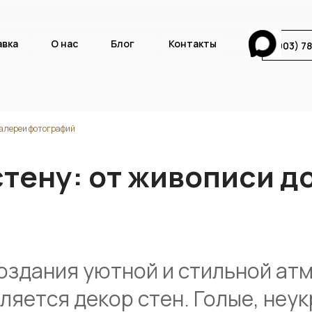
авка
О нас
Блог
Контакты
8(903) 7
галереи фотографий
стену: от живописи д
создания уютной и стильной ат
ляется декор стен. Голые, неу