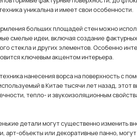
еповторимые фактурные поверхности, до флок
ехника уникальна и имеет свои особенности.
рмления больших площадей стен можно исполь
мые смелые идеи, включая создание фактурных
того стекла и других элементов. Особенно инт
новится ключевым акцентом интерьера.
техника нанесения ворса на поверхность с по
спользуемый в Китае тысячи лет назад, этот в
чности, тепло- и звукоизоляционным свойства
енькие детали могут существенно изменить в
ки, арт-объекты или декоративные панно, могу